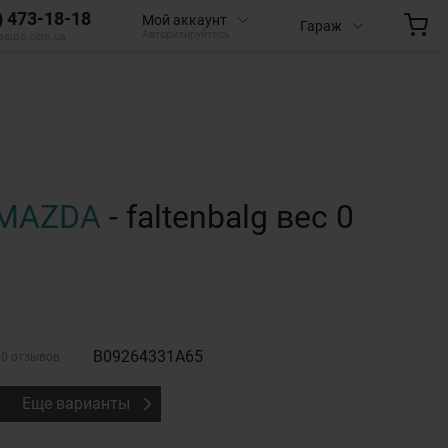
) 473-18-18
Мой аккаунт
Гараж
Авторизируйтесь
aauto.com.ua
MAZDA
- faltenbalg вес 0
B09264331A65
0 отзывов
Еще варианты