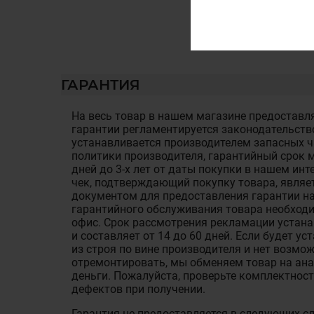
ГАРАНТИЯ
На весь товар в нашем магазине предоставля
гарантии регламентируется законодательств
устанавливается производителем запасных ча
политики производителя, гарантийный срок м
дней до 3-х лет от даты покупки в нашем ин
чек, подтверждающий покупку товара, являе
документом для предоставления гарантии на
гарантийного обслуживания товара необход
офис. Срок рассмотрения рекламации устан
и составляет от 14 до 60 дней. Если будет у
из строя по вине производителя и нет возмож
отремонтировать, мы обменяем товар на ан
деньги. Пожалуйста, проверьте комплектност
дефектов при получении.
Гарантия не предоставляется в следующих с