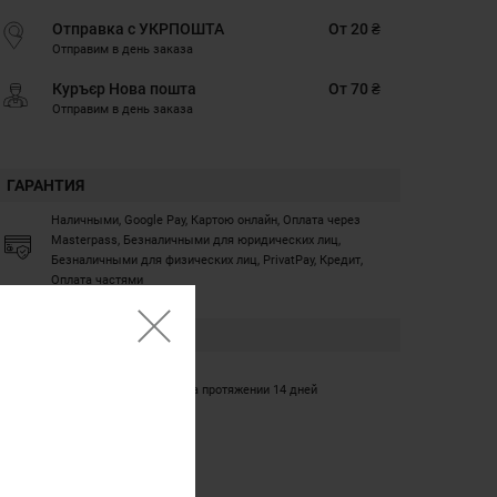
Отправка с УКРПОШТА
От 20 ₴
Отправим в день заказа
Куръєр Нова пошта
От 70 ₴
Отправим в день заказа
ГАРАНТИЯ
Наличными, Google Pay, Картою онлайн, Оплата через
Masterpass, Безналичными для юридических лиц,
Безналичными для физических лиц, PrivatPay, Кредит,
Оплата частями
ГАРАНТИЯ
12 месяцев
Обмен/возврат товара на протяжении 14 дней