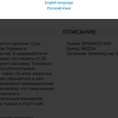
English language
Русский язык
ОПИСАНИЕ
ется гарантия. Срок
Номер: B09264331A65
ом Украины и
Бренд: MAZDA
стей. В зависимости от
Название: faltenbalg вес 0
ожет составлять от 30
тернет магазине. Товарный
тся обязательным
 товар. По всем вопросам
имо обращаться в наш
авливается производителем
становлено, что товар вышел
ности его
алогичный или вернём
ь товара и отсутствие
лучаях: нарушена