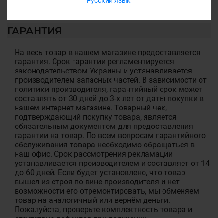
Русский язык
ГАРАНТИЯ
На весь товар в нашем магазине предоставляется
гарантия. Срок гарантии регламентируется
законодательством Украины и устанавливается
производителем запасных частей. В зависимости от
политики производителя, гарантийный срок может
составлять от 30 дней до 3-х лет от даты покупки в
нашем интернет магазине. Товарный чек,
подтверждающий покупку товара, является
обязательным документом для предоставления
гарантии на товар. По всем вопросам гарантийного
обслуживания товара необходимо обращаться в
наш офис. Срок рассмотрения рекламации
устанавливается производителем и составляет от 14
до 60 дней. Если будет установлено, что товар
вышел из строя по вине производителя и нет
возможности его отремонтировать, мы обменяем
товар на аналогичный или вернём деньги.
Пожалуйста, проверьте комплектность товара и