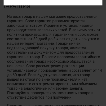
ГАРАНТИЯ
На весь товар в нашем магазине предоставляется
гарантия. Срок гарантии регламентируется
законодательством Украины и устанавливается
производителем запасных частей. В зависимости от
политики производителя, гарантийный срок может
составлять от 30 дней до 3-х лет от даты покупки в
нашем интернет магазине. Товарный чек,
подтверждающий покупку товара, является
обязательным документом для предоставления
гарантии на товар. По всем вопросам гарантийного
обслуживания товара необходимо обращаться в
наш офис. Срок рассмотрения рекламации
устанавливается производителем и составляет от 14
до 60 дней. Если будет установлено, что товар
вышел из строя по вине производителя и нет
возможности его отремонтировать, мы обменяем
товар на аналогичный или вернём деньги.
Пожалуйста, проверьте комплектность товара и
отсутствие дефектов при получении.
Гарантия не предоставляется в следующих случаях: