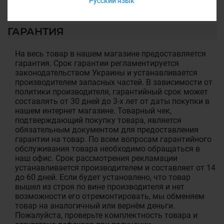
Русский язык
ГАРАНТИЯ
На весь товар в нашем магазине предоставляется
гарантия. Срок гарантии регламентируется
законодательством Украины и устанавливается
производителем запасных частей. В зависимости от
политики производителя, гарантийный срок может
составлять от 30 дней до 3-х лет от даты покупки в
нашем интернет магазине. Товарный чек,
подтверждающий покупку товара, является
обязательным документом для предоставления
гарантии на товар. По всем вопросам гарантийного
обслуживания товара необходимо обращаться в
наш офис. Срок рассмотрения рекламации
устанавливается производителем и составляет от 14
до 60 дней. Если будет установлено, что товар
вышел из строя по вине производителя и нет
возможности его отремонтировать, мы обменяем
товар на аналогичный или вернём деньги.
Пожалуйста, проверьте комплектность товара и