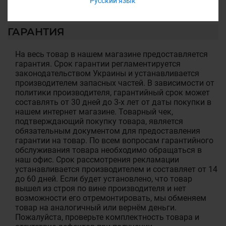
Русский язык
ГАРАНТИЯ
На весь товар в нашем магазине предоставляется
гарантия. Срок гарантии регламентируется
законодательством Украины и устанавливается
производителем запасных частей. В зависимости от
политики производителя, гарантийный срок может
составлять от 30 дней до 3-х лет от даты покупки в
нашем интернет магазине. Товарный чек,
подтверждающий покупку товара, является
обязательным документом для предоставления
гарантии на товар. По всем вопросам гарантийного
обслуживания товара необходимо обращаться в
наш офис. Срок рассмотрения рекламации
устанавливается производителем и составляет от 14
до 60 дней. Если будет установлено, что товар
вышел из строя по вине производителя и нет
возможности его отремонтировать, мы обменяем
товар на аналогичный или вернём деньги.
Пожалуйста, проверьте комплектность товара и