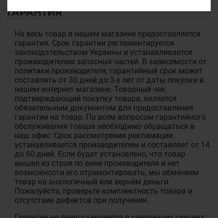
ГАРАНТИЯ
На весь товар в нашем магазине предоставляется
гарантия. Срок гарантии регламентируется
законодательством Украины и устанавливается
производителем запасных частей. В зависимости от
политики производителя, гарантийный срок может
составлять от 30 дней до 3-х лет от даты покупки в
нашем интернет магазине. Товарный чек,
подтверждающий покупку товара, является
обязательным документом для предоставления
гарантии на товар. По всем вопросам гарантийного
обслуживания товара необходимо обращаться в
наш офис. Срок рассмотрения рекламации
устанавливается производителем и составляет от 14
до 60 дней. Если будет установлено, что товар
вышел из строя по вине производителя и нет
возможности его отремонтировать, мы обменяем
товар на аналогичный или вернём деньги.
Пожалуйста, проверьте комплектность товара и
отсутствие дефектов при получении.
Гарантия не предоставляется в следующих случаях: