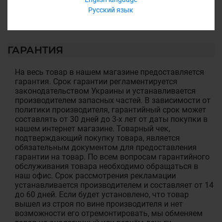
12 месяцев
Русский язык
Обмен/возврат товара на протяжении 14 дней
ГАРАНТИЯ
На весь товар в нашем магазине предоставляется
гарантия. Срок гарантии регламентируется
законодательством Украины и устанавливается
производителем запасных частей. В зависимости от
политики производителя, гарантийный срок может
составлять от 30 дней до 3-х лет от даты покупки в
нашем интернет магазине. Товарный чек,
подтверждающий покупку товара, является
обязательным документом для предоставления
гарантии на товар. По всем вопросам гарантийного
обслуживания товара необходимо обращаться в
наш офис. Срок рассмотрения рекламации
устанавливается производителем и составляет от 14
до 60 дней. Если будет установлено, что товар
вышел из строя по вине производителя и нет
возможности его отремонтировать, мы обменяем