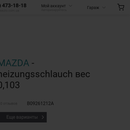
) 473-18-18
Мой аккаунт
Гараж
Авторизируйтесь
aauto.com.ua
MAZDA
-
heizungsschlauch вес
0,103
B09261212A
0 отзывов
Еще варианты