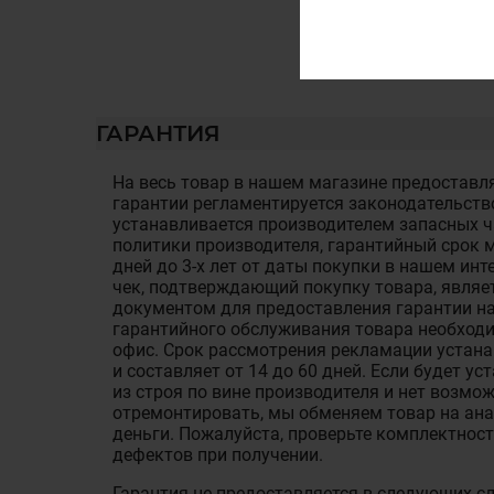
ГАРАНТИЯ
На весь товар в нашем магазине предоставля
гарантии регламентируется законодательств
устанавливается производителем запасных ча
политики производителя, гарантийный срок м
дней до 3-х лет от даты покупки в нашем ин
чек, подтверждающий покупку товара, являе
документом для предоставления гарантии на
гарантийного обслуживания товара необход
офис. Срок рассмотрения рекламации устан
и составляет от 14 до 60 дней. Если будет у
из строя по вине производителя и нет возмож
отремонтировать, мы обменяем товар на ан
деньги. Пожалуйста, проверьте комплектност
дефектов при получении.
Гарантия не предоставляется в следующих с