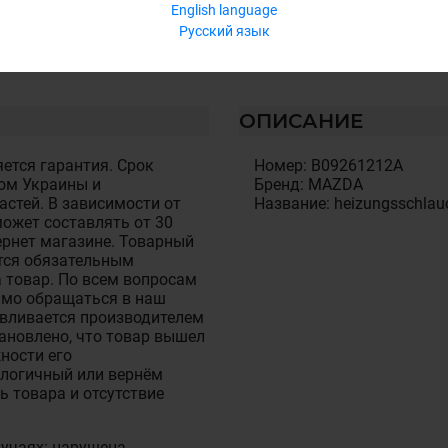
English language
Русский язык
ОПИСАНИЕ
ется гарантия. Срок
Номер: B09261212A
ом Украины и
Бренд: MAZDA
стей. В зависимости от
Название: heizungsschlau
ожет составлять от 30
тернет магазине. Товарный
тся обязательным
 товар. По всем вопросам
имо обращаться в наш
авливается производителем
становлено, что товар вышел
ности его
алогичный или вернём
ь товара и отсутствие
лучаях: нарушена