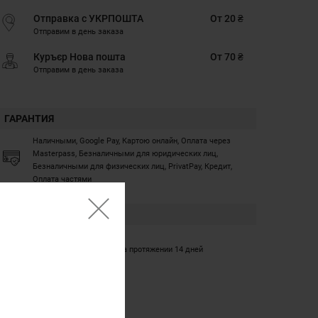
Отправка с УКРПОШТА
От 20 ₴
Отправим в день заказа
Куръєр Нова пошта
От 70 ₴
Отправим в день заказа
ГАРАНТИЯ
Наличными, Google Pay, Картою онлайн, Оплата через
Masterpass, Безналичными для юридических лиц,
Безналичными для физических лиц, PrivatPay, Кредит,
Оплата частями
ГАРАНТИЯ
12 месяцев
Обмен/возврат товара на протяжении 14 дней