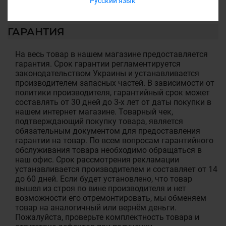
Русский язык
ГАРАНТИЯ
На весь товар в нашем магазине предоставляется
гарантия. Срок гарантии регламентируется
законодательством Украины и устанавливается
производителем запасных частей. В зависимости от
политики производителя, гарантийный срок может
составлять от 30 дней до 3-х лет от даты покупки в
нашем интернет магазине. Товарный чек,
подтверждающий покупку товара, является
обязательным документом для предоставления
гарантии на товар. По всем вопросам гарантийного
обслуживания товара необходимо обращаться в
наш офис. Срок рассмотрения рекламации
устанавливается производителем и составляет от 14
до 60 дней. Если будет установлено, что товар
вышел из строя по вине производителя и нет
возможности его отремонтировать, мы обменяем
товар на аналогичный или вернём деньги.
Пожалуйста, проверьте комплектность товара и