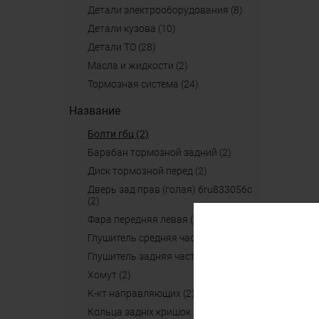
детали электрооборудования (8)
детали кузова (10)
детали ТО (28)
масла и жидкости (2)
тормозная система (24)
Название
болти гбц (2)
барабан тормозной задний (2)
диск тормозной перед (2)
дверь зад прав (голая) 6ru833056c
(2)
фара передняя левая (4)
глушитель средняя часть (2)
глушитель задняя часть (2)
хомут (2)
к-кт направляющих (2)
кольца задніх кришок