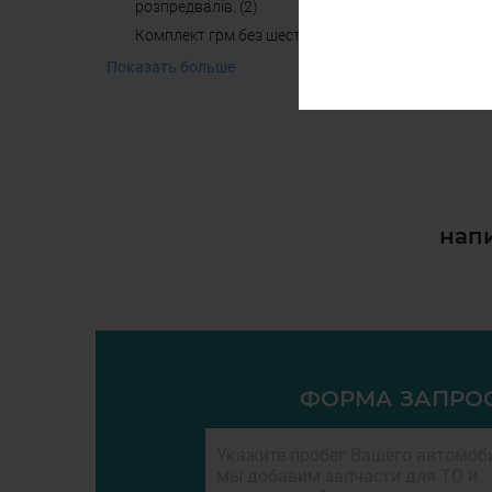
розпредвалів. (2)
комплект грм без шестерней (2)
Показать больше
напи
ФОРМА ЗАПРО