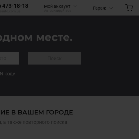
) 473-18-18
Мой аккаунт
Гараж
Авторизируйтесь
aauto.com.ua
одном месте.
Поиск
IN коду
ИЕ В ВАШЕМ ГОРОДЕ
 а также повторного поиска.