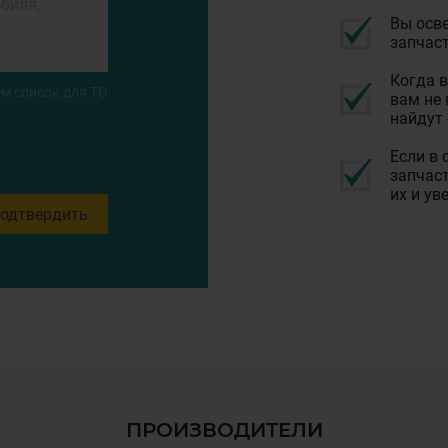
Вы осве
запчаст
Когда в
м список для ТО
вам не 
найдут 
Если в 
запчаст
их и ув
одтвердить
ПРОИЗВОДИТЕЛИ