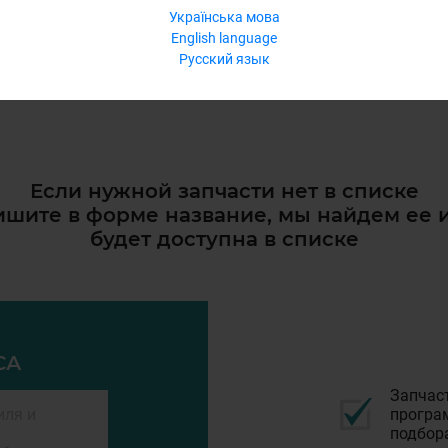
Українська мова
English language
Русский язык
Если нужной запчасти нет в списке
шите в форме название, мы найдем ее 
будет доступна в списке
СА
Запчас
програм
подбор