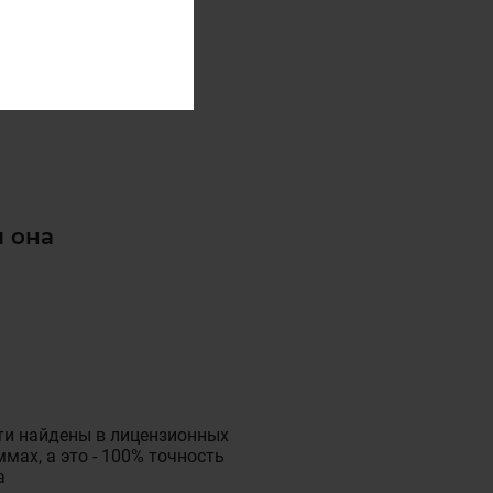
и она
ти найдены в лицензионных
мах, а это - 100% точность
а