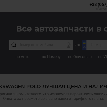
+38 (067
info@veg
Все автозапчасти в 
или
по Авто
по Номеру
по Описанию
по V
LKSWAGEN POLO ЛУЧШАЯ ЦЕНА И НАЛИЧ
ригинальном каталоге, что исключает вероятность ошибки,
Оплата за просмотр согласно вашего тарифного плана.