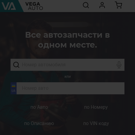
Все автозапчасти в
одном месте.
или
по Авто
по Номеру
по Описанию
по VIN коду