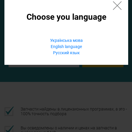
Choose you language
Если не заполнить по умолчанию найдем список для ТО
Добавить файл
Українська мова
English language
Телефон
Русский язык
Подтвердить
Запчасти найдены в лицензионных программах, а это -
100% точность подбора
Вы осведомлены о наличии и ценах на запчасти в