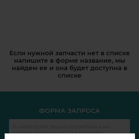
Если нужной запчасти нет в списке
напишите в форме название, мы
найдем ее и она
будет доступна в
списке
ФОРМА ЗАПРОСА