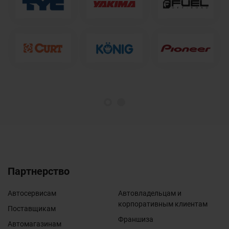
1
2
Партнерство
Автосервисам
Автовладельцам и
корпоративным клиентам
Поставщикам
Франшиза
Автомагазинам