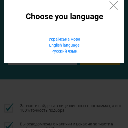
Choose you language
Если не заполнить по умолчанию найдем список для ТО
Добавить файл
Українська мова
English language
Телефон
Русский язык
Подтвердить
Запчасти найдены в лицензионных программах, а это -
100% точность подбора
Вы осведомлены о наличии и ценах на запчасти в