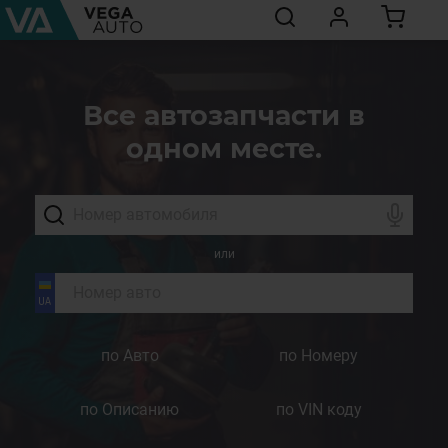
Все автозапчасти в
одном месте.
или
по Авто
по Номеру
по Описанию
по VIN коду