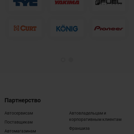
1
2
Партнерство
Автосервисам
Автовладельцам и
корпоративным клиентам
Поставщикам
Франшиза
Автомагазинам