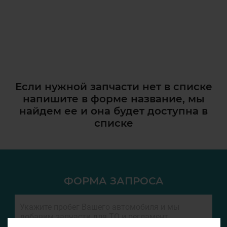
Если нужной запчасти нет в списке
напишите в форме название, мы
найдем ее и она
будет доступна в
списке
ФОРМА ЗАПРОСА