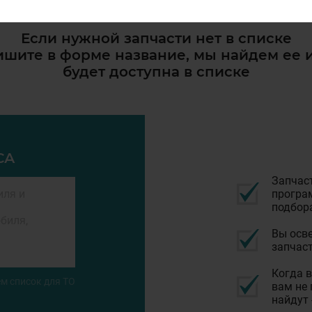
Если нужной запчасти нет в списке
шите в форме название, мы найдем ее 
будет доступна в списке
СА
Запчас
програм
подбор
Вы осве
запчаст
Когда в
м список для ТО
вам не 
найдут 