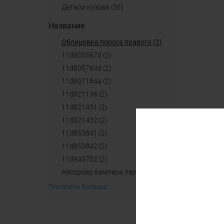
детали кузова (56)
Название
облицовка порога правого (2)
11d805567d (2)
11d805764d (2)
11d807184a (2)
11d821136 (2)
11d821431 (2)
11d821432 (2)
11d853841 (2)
11d853842 (2)
11d945702 (2)
абсорбер бампера переднего (2)
Показать больше