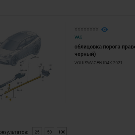
ХХХХХХХХ
VAG
облицовка порога право
черный)
VOLKSWAGEN ID4X 2021
результатов:
25
50
100