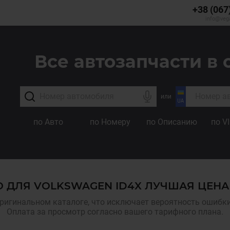
+38 (067
info@veg
Все автозапчасти в 
или
по Авто
по Номеру
по Описанию
по V
 ДЛЯ VOLKSWAGEN ID4X ЛУЧШАЯ ЦЕНА
ригинальном каталоге, что исключает вероятность ошибки,
Оплата за просмотр согласно вашего тарифного плана.