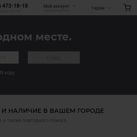
) 473-18-18
Мой аккаунт
Гараж
Авторизируйтесь
aauto.com.ua
одном месте.
Поиск
IN коду
 И НАЛИЧИЕ В ВАШЕМ ГОРОДЕ
 а также повторного поиска.