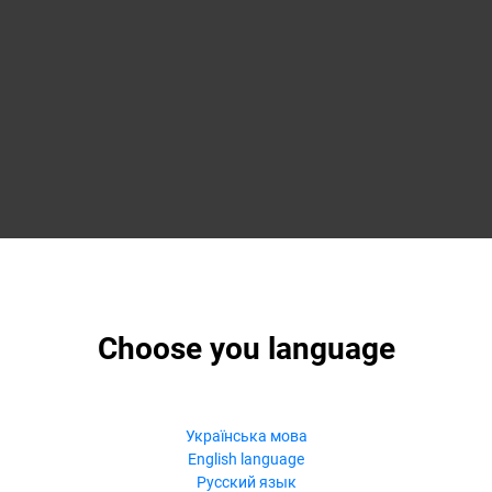
Choose you language
Українська мова
English language
Русский язык