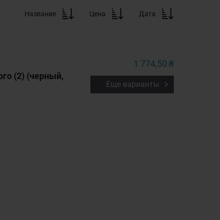
Название
Цена
Дата
1 774,50 ₴
го (2) (черный,
Еще варианты