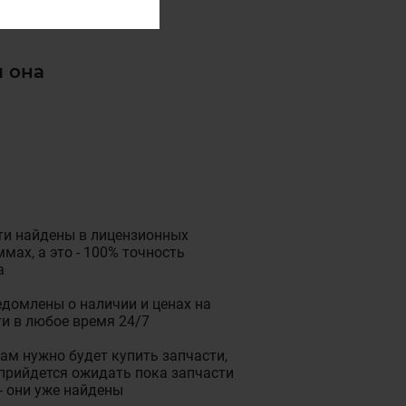
и она
ти найдены в лицензионных
мах, а это - 100% точность
а
домлены о наличии и ценах на
и в любое время 24/7
ам нужно будет купить запчасти,
прийдется ожидать пока запчасти
- они уже найдены