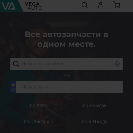
Все автозапчасти в
одном месте.
или
по Авто
по Номеру
по Описанию
по VIN коду