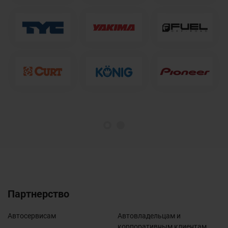
1
2
Партнерство
Автосервисам
Автовладельцам и
корпоративным клиентам