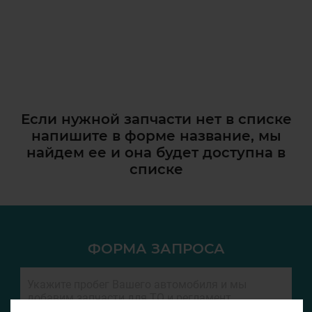
Если нужной запчасти нет в списке
напишите в форме название, мы
найдем ее и она
будет доступна в
списке
ФОРМА ЗАПРОСА