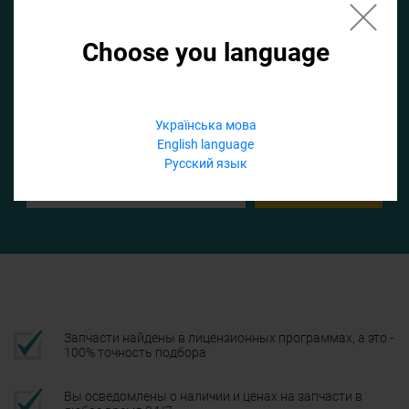
Choose you language
Если не заполнить по умолчанию найдем список для ТО
Добавить файл
Українська мова
English language
Телефон
Русский язык
Подтвердить
Запчасти найдены в лицензионных программах, а это -
100% точность подбора
Вы осведомлены о наличии и ценах на запчасти в