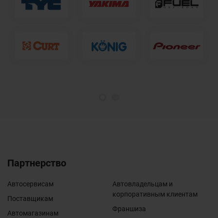
1
2
Партнерство
Автосервисам
Автовладельцам и
корпоративным клиентам
Поставщикам
Франшиза
Автомагазинам