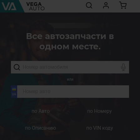
Все автозапчасти в
одном месте.
или
по Авто
по Номеру
по Описанию
по VIN коду