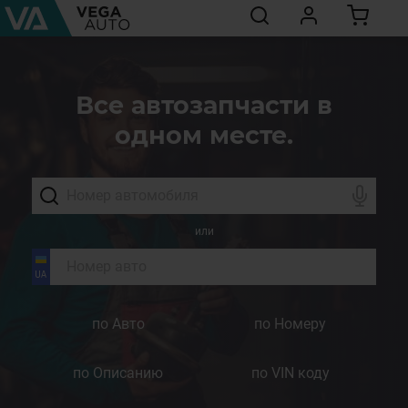
Все автозапчасти в
одном месте.
или
по Авто
по Номеру
по Описанию
по VIN коду