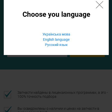
Choose you language
Если не заполнить по умолчанию найдем список для ТО
Добавить файл
Українська мова
English language
Телефон
Русский язык
Подтвердить
Запчасти найдены в лицензионных программах, а это -
100% точность подбора
Вы осведомлены о наличии и ценах на запчасти в