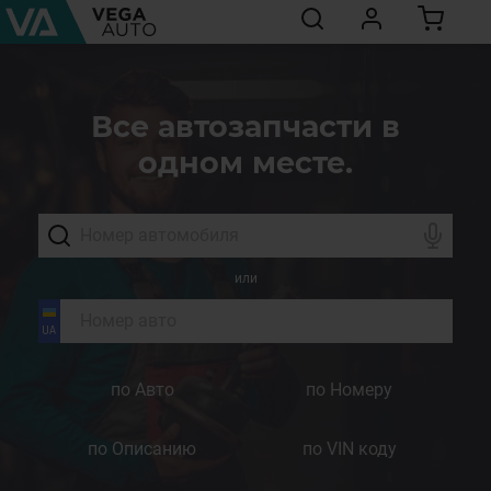
Все автозапчасти в
одном месте.
или
по Авто
по Номеру
по Описанию
по VIN коду