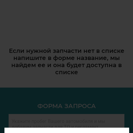
Если нужной запчасти нет в списке
напишите в форме название, мы
найдем ее и она
будет доступна в
списке
ФОРМА ЗАПРОСА