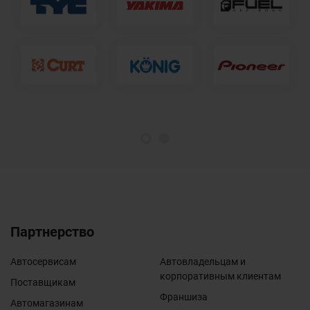
1
2
Партнерство
Автосервисам
Автовладельцам и
корпоративным клиентам
Поставщикам
Франшиза
Автомагазинам