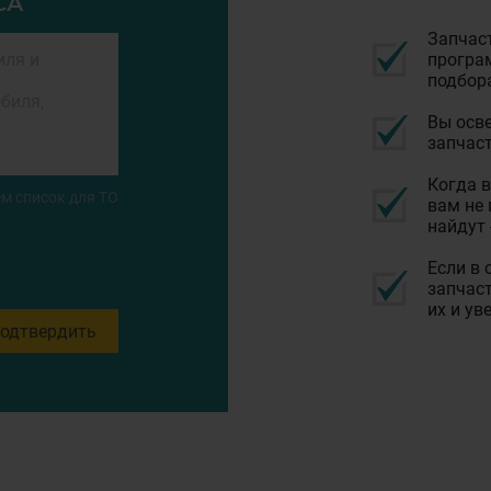
СА
Запчас
програм
подбор
Вы осве
запчаст
Когда в
м список для ТО
вам не 
найдут 
Если в 
запчаст
их и ув
одтвердить