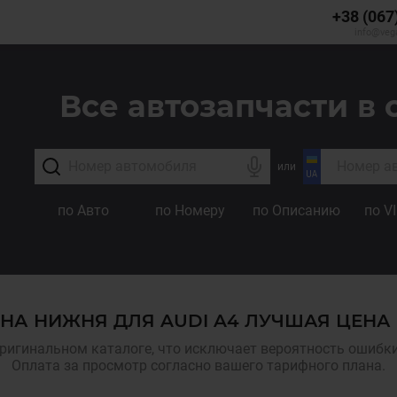
+38 (067
info@veg
Все автозапчасти в 
или
по Авто
по Номеру
по Описанию
по V
НА НИЖНЯ ДЛЯ AUDI A4 ЛУЧШАЯ ЦЕНА
ригинальном каталоге, что исключает вероятность ошибки,
Оплата за просмотр согласно вашего тарифного плана.