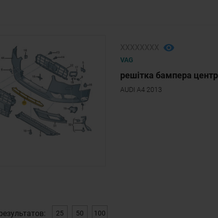
ХХХХХХХХ
VAG
решітка бампера центр
AUDI A4 2013
результатов:
25
50
100