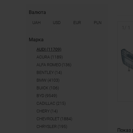
Валюта
UAH
USD
EUR
PLN
1
/
1
Марка
AUDI (11709)
ACURA (1189)
ALFA ROMEO (136)
BENTLEY (14)
BMW (4103)
BUICK (106)
BYD (9549)
CADILLAC (215)
CHERY (14)
CHEVROLET (1884)
CHRYSLER (195)
Показ 