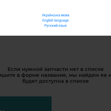
Українська мова
English language
Русский язык
Если нужной запчасти нет в списке
шите в форме название, мы найдем ее 
будет доступна в списке