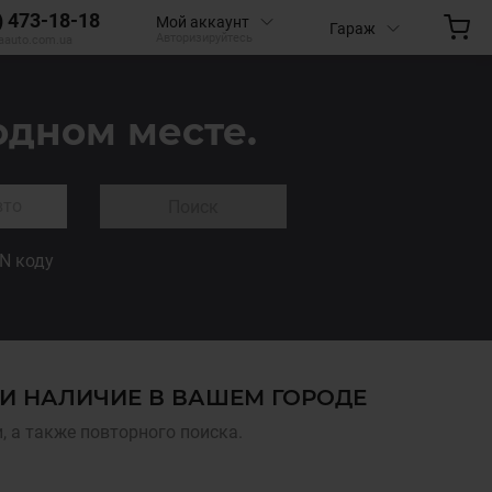
) 473-18-18
Мой аккаунт
Гараж
Авторизируйтесь
aauto.com.ua
одном месте.
Поиск
IN коду
 И НАЛИЧИЕ В ВАШЕМ ГОРОДЕ
 а также повторного поиска.