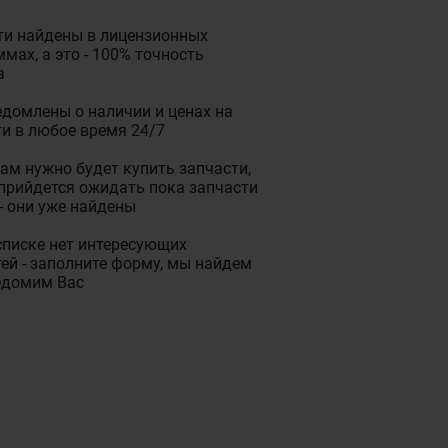
ти найдены в лицензионных
мах, а это - 100% точность
а
домлены о наличии и ценах на
и в любое время 24/7
ам нужно будет купить запчасти,
прийдется ожидать пока запчасти
- они уже найдены
списке нет интересующих
ей - заполните форму, мы найдем
едомим Вас