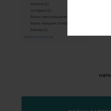
антенна (2)
aнтифриз (2)
бачок стеклоомывателя (4)
балка передняя поперечная б/у (2)
бампер (2)
Показать больше
напи