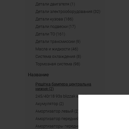
детали двигателя (1)
детали электрооборудования (32)
детали кузова (186)
детали подвески (17)
детали ТО (161)
детали трансмиссии (9)
масла и жидкости (46)
система охлаждения (8)
тормозная система (98)
Название
решітка бампера центральна
нижня (2)
245/40r18 93s blizzak ice (2)
акумулятор (2)
амортизатор левый (2)
амортизатор передний (2)
амортизаторы передние (2)