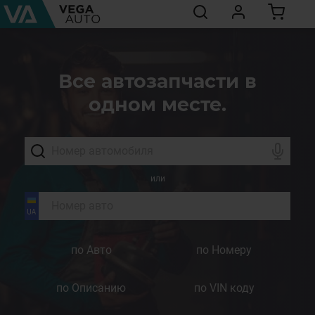
Все автозапчасти в
одном месте.
или
по Авто
по Номеру
по Описанию
по VIN коду