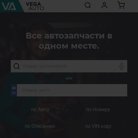
Все автозапчасти в
одном месте.
или
по Авто
по Номеру
по Описанию
по VIN коду