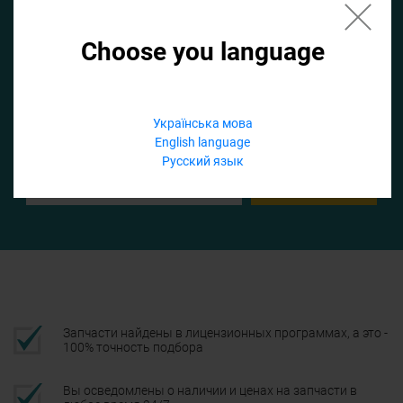
Choose you language
Если не заполнить по умолчанию найдем список для ТО
Добавить файл
Українська мова
English language
Телефон
Русский язык
Подтвердить
Запчасти найдены в лицензионных программах, а это -
100% точность подбора
Вы осведомлены о наличии и ценах на запчасти в