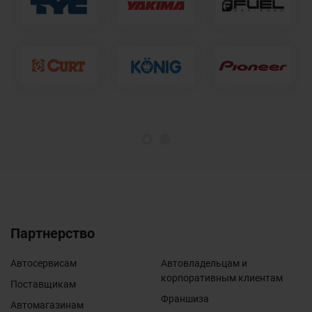
1
2
Партнерство
Автосервисам
Автовладельцам и
корпоративным клиентам
Поставщикам
Франшиза
Автомагазинам