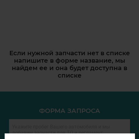
Если нужной запчасти нет в списке
напишите в форме название, мы
найдем ее и она
будет доступна в
списке
ФОРМА ЗАПРОСА