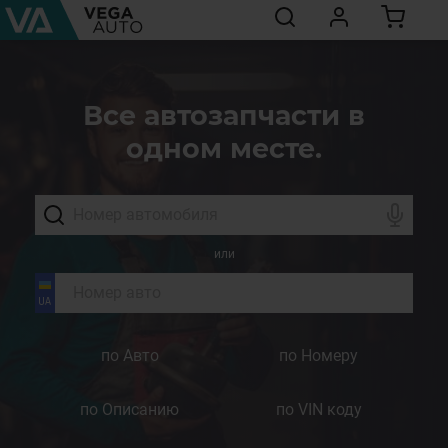
Все автозапчасти в
одном месте.
или
по Авто
по Номеру
по Описанию
по VIN коду