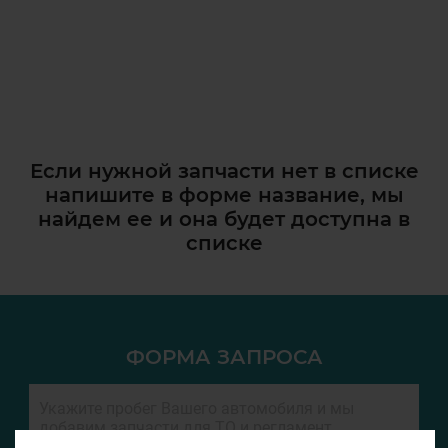
Если нужной запчасти нет в списке
напишите в форме название, мы
найдем ее и она
будет доступна в
списке
ФОРМА ЗАПРОСА