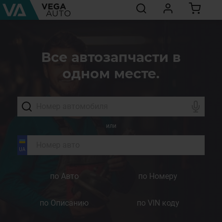
Все автозапчасти в
одном месте.
или
по Авто
по Номеру
по Описанию
по VIN коду