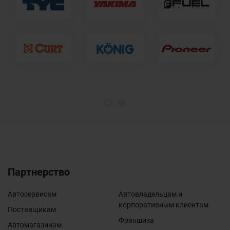
1
2
Партнерство
Автосервисам
Автовладельцам и
корпоративным клиентам
Поставщикам
Франшиза
Автомагазинам