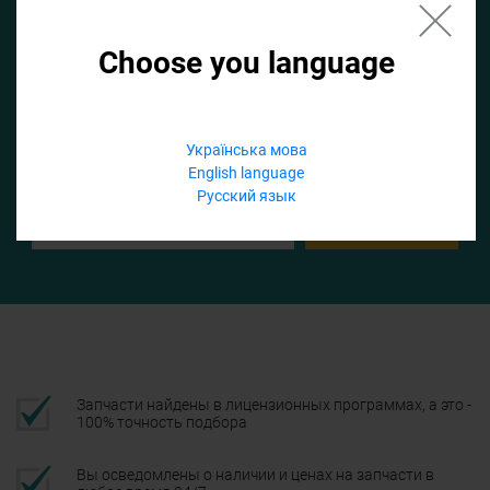
Choose you language
Если не заполнить по умолчанию найдем список для ТО
Добавить файл
Українська мова
English language
Телефон
Русский язык
Подтвердить
Запчасти найдены в лицензионных программах, а это -
100% точность подбора
Вы осведомлены о наличии и ценах на запчасти в