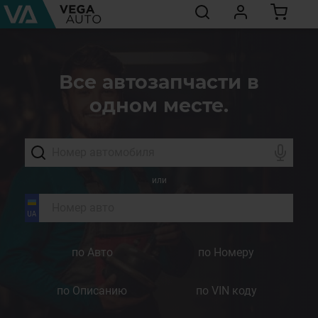
Все автозапчасти в
одном месте.
или
по Авто
по Номеру
по Описанию
по VIN коду