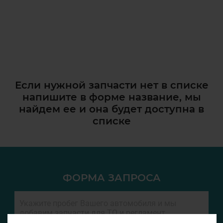
Если нужной запчасти нет в списке
напишите в форме название, мы
найдем ее и она
будет доступна в
списке
ФОРМА ЗАПРОСА