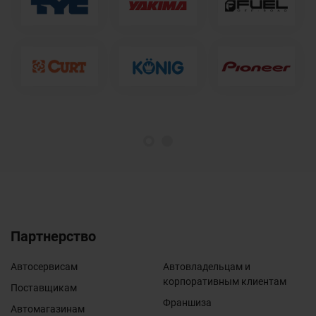
1
2
Партнерство
Автосервисам
Автовладельцам и
корпоративным клиентам
Поставщикам
Франшиза
Автомагазинам