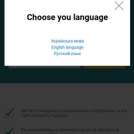
Choose you language
Если не заполнить по умолчанию найдем список для ТО
Добавить файл
Українська мова
English language
Телефон
Русский язык
Подтвердить
Запчасти найдены в лицензионных программах, а это -
100% точность подбора
Вы осведомлены о наличии и ценах на запчасти в