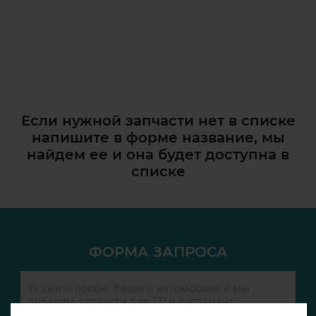
Если нужной запчасти нет в списке
напишите в форме название, мы
найдем ее и она
будет доступна в
списке
ФОРМА ЗАПРОСА