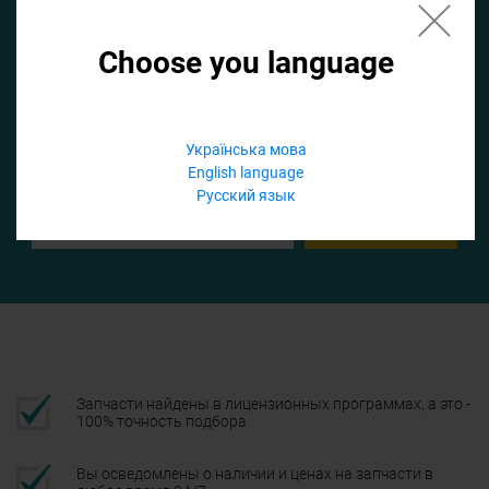
Choose you language
Если не заполнить по умолчанию найдем список для ТО
Добавить файл
Українська мова
English language
Телефон
Русский язык
Подтвердить
Запчасти найдены в лицензионных программах, а это -
100% точность подбора
Вы осведомлены о наличии и ценах на запчасти в