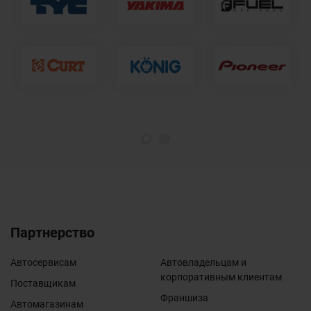
1
2
Партнерство
Автосервисам
Автовладельцам и
корпоративным клиентам
Поставщикам
Франшиза
Автомагазинам