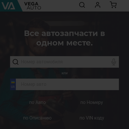
Все автозапчасти в
одном месте.
или
по Авто
по Номеру
по Описанию
по VIN коду