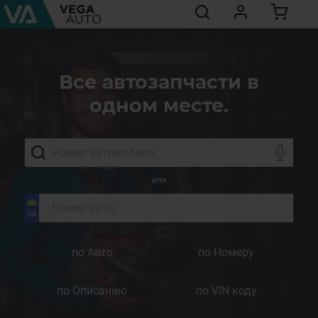
Все автозапчасти в
одном месте.
или
по Авто
по Номеру
по Описанию
по VIN коду