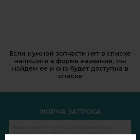
Если нужной запчасти нет в списке
напишите в форме название, мы
найдем ее и она
будет доступна в
списке
ФОРМА ЗАПРОСА