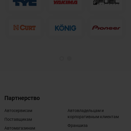
1
2
Партнерство
Автосервисам
Автовладельцам и
корпоративным клиентам
Поставщикам
Франшиза
Автомагазинам