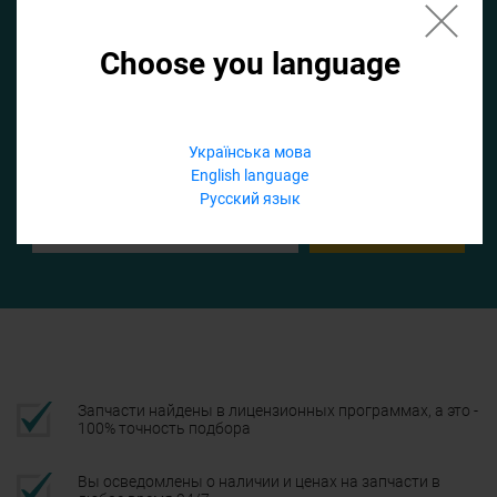
Choose you language
Если не заполнить по умолчанию найдем список для ТО
Добавить файл
Українська мова
English language
Телефон
Русский язык
Подтвердить
Запчасти найдены в лицензионных программах, а это -
100% точность подбора
Вы осведомлены о наличии и ценах на запчасти в