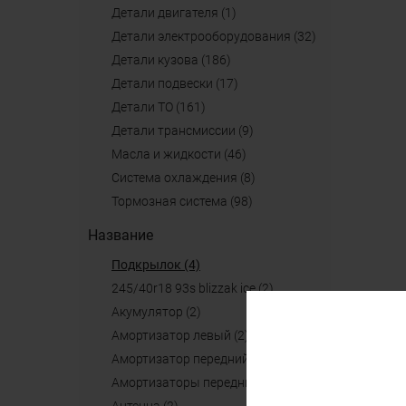
детали двигателя (1)
детали электрооборудования (32)
детали кузова (186)
детали подвески (17)
детали ТО (161)
детали трансмиссии (9)
масла и жидкости (46)
система охлаждения (8)
тормозная система (98)
Название
подкрылок (4)
245/40r18 93s blizzak ice (2)
акумулятор (2)
амортизатор левый (2)
амортизатор передний (2)
амортизаторы передние (2)