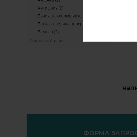
антенна (2)
aнтифриз (2)
бачок стеклоомывателя (4)
балка передняя поперечная б/у (2)
бампер (2)
Показать больше
напи
ФОРМА ЗАПРО