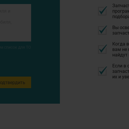
Запчас
програм
подбор
Вы осве
запчаст
Когда в
м список для ТО
вам не 
найдут 
Если в 
запчаст
их и ув
одтвердить