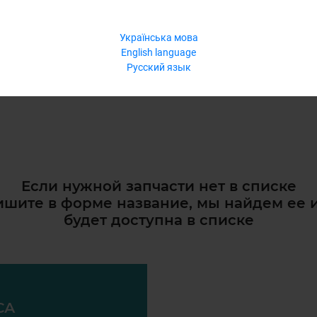
Українська мова
English language
Русский язык
Если нужной запчасти нет в списке
шите в форме название, мы найдем ее 
будет доступна в списке
СА