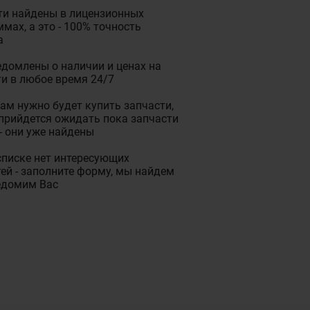
ти найдены в лицензионных
мах, а это - 100% точность
а
домлены о наличии и ценах на
и в любое время 24/7
ам нужно будет купить запчасти,
прийдется ожидать пока запчасти
- они уже найдены
списке нет интересующих
ей - заполните форму, мы найдем
едомим Вас