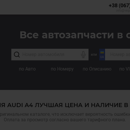
+38 (067
info@veg
Все автозапчасти в 
или
по Авто
по Номеру
по Описанию
по V
Я AUDI A4 ЛУЧШАЯ ЦЕНА И НАЛИЧИЕ В
ригинальном каталоге, что исключает вероятность ошибки,
Оплата за просмотр согласно вашего тарифного плана.