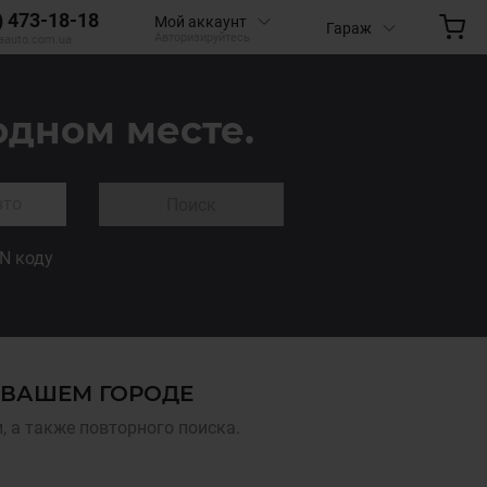
) 473-18-18
Мой аккаунт
Гараж
Авторизируйтесь
aauto.com.ua
одном месте.
Поиск
IN коду
 ВАШЕМ ГОРОДЕ
 а также повторного поиска.