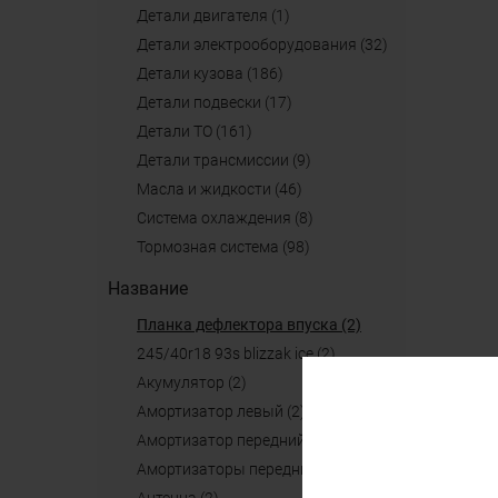
детали двигателя (1)
детали электрооборудования (32)
детали кузова (186)
детали подвески (17)
детали ТО (161)
детали трансмиссии (9)
масла и жидкости (46)
система охлаждения (8)
тормозная система (98)
Название
планка дефлектора впуска (2)
245/40r18 93s blizzak ice (2)
акумулятор (2)
амортизатор левый (2)
амортизатор передний (2)
амортизаторы передние (2)