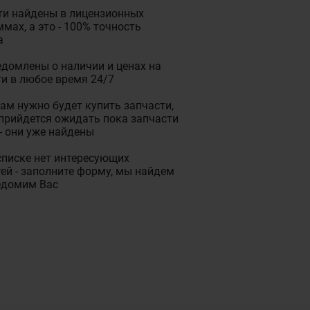
ти найдены в лицензионных
мах, а это - 100% точность
а
домлены о наличии и ценах на
и в любое время 24/7
ам нужно будет купить запчасти,
прийдется ожидать пока запчасти
- они уже найдены
списке нет интересующих
ей - заполните форму, мы найдем
едомим Вас