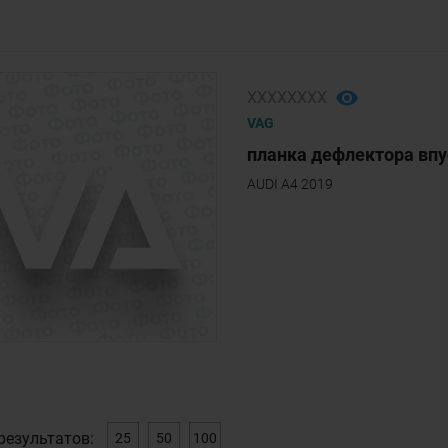
ХХХХХХХХ
VAG
планка дефлектора впус
AUDI A4 2019
результатов:
25
50
100