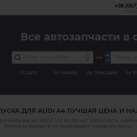
+38 (067
info@veg
Все автозапчасти в 
или
по Авто
по Номеру
по Описанию
по V
УСКА ДЛЯ AUDI A4 ЛУЧШАЯ ЦЕНА И Н
ригинальном каталоге, что исключает вероятность ошибки,
Оплата за просмотр согласно вашего тарифного плана.