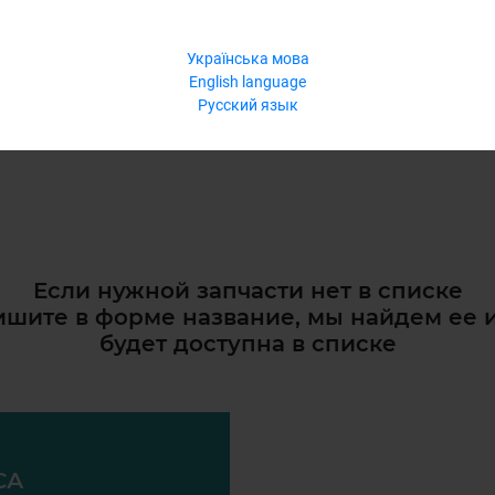
Українська мова
English language
Русский язык
Если нужной запчасти нет в списке
шите в форме название, мы найдем ее 
будет доступна в списке
СА