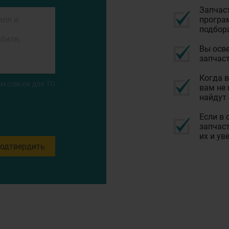
Запчас
програм
подбор
Вы осве
запчаст
Когда в
м список для ТО
вам не 
найдут 
Если в 
запчаст
их и ув
одтвердить