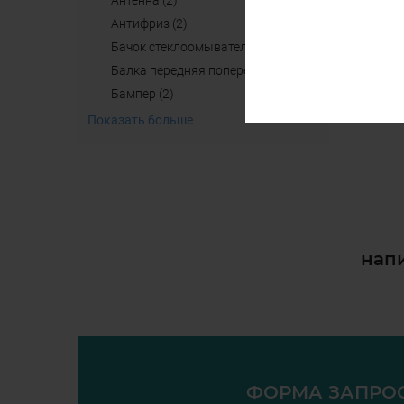
антенна (2)
aнтифриз (2)
бачок стеклоомывателя (4)
балка передняя поперечная б/у (2)
бампер (2)
Показать больше
напи
ФОРМА ЗАПРО