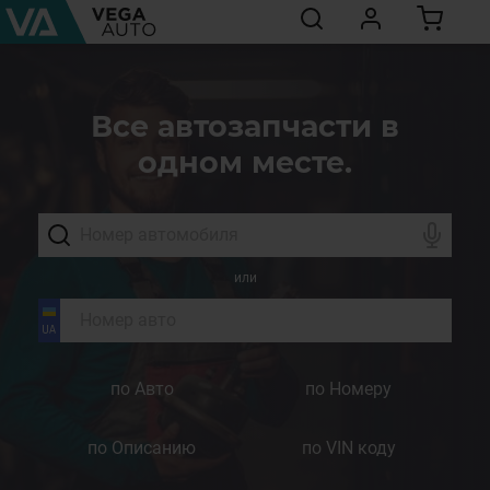
Все автозапчасти в
одном месте.
или
по Авто
по Номеру
по Описанию
по VIN коду