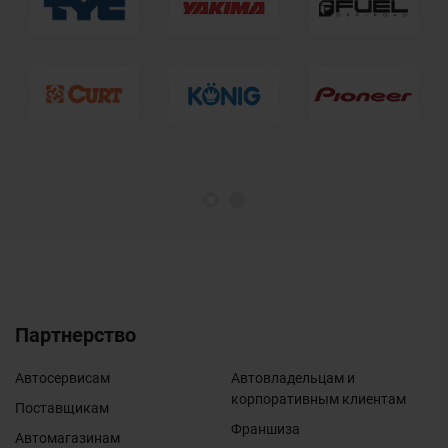
1
2
Партнерство
Автосервисам
Автовладельцам и
корпоративным клиентам
Поставщикам
Франшиза
Автомагазинам