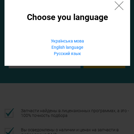
Choose you language
Если не заполнить по умолчанию найдем список для ТО
Добавить файл
Українська мова
English language
Телефон
Русский язык
Подтвердить
Запчасти найдены в лицензионных программах, а это -
100% точность подбора
Вы осведомлены о наличии и ценах на запчасти в