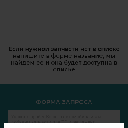
Если нужной запчасти нет в списке
напишите в форме название, мы
найдем ее и она
будет доступна в
списке
ФОРМА ЗАПРОСА