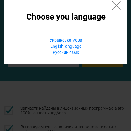
Choose you language
Если не заполнить по умолчанию найдем список для ТО
Добавить файл
Українська мова
English language
Телефон
Русский язык
Подтвердить
Запчасти найдены в лицензионных программах, а это -
100% точность подбора
Вы осведомлены о наличии и ценах на запчасти в