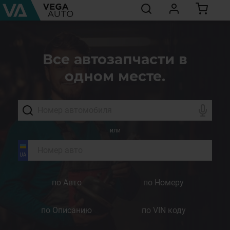
Все автозапчасти в
одном месте.
или
по Авто
по Номеру
по Описанию
по VIN коду