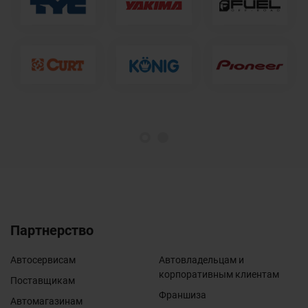
1
2
Партнерство
Автосервисам
Автовладельцам и
корпоративным клиентам
Поставщикам
Франшиза
Автомагазинам