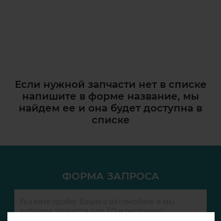
Если нужной запчасти нет в списке
напишите в форме название, мы
найдем ее и она
будет доступна в
списке
ФОРМА ЗАПРОСА