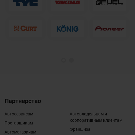
1
2
Партнерство
Автосервисам
Автовладельцам и
корпоративным клиентам
Поставщикам
Франшиза
Автомагазинам