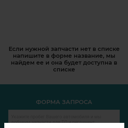
Если нужной запчасти нет в списке
напишите в форме название, мы
найдем ее и она
будет доступна в
списке
ФОРМА ЗАПРОСА