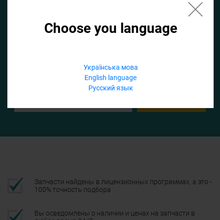
Choose you language
Если не заполнить по умолчанию найдем список для ТО
Добавить файл
Українська мова
English language
Телефон
Русский язык
Подтвердить
Запчасти найдены в лицензионных программах, а это -
100% точность подбора
Вы осведомлены о наличии и ценах на запчасти в