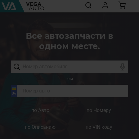
Все автозапчасти в
одном месте.
или
по Авто
по Номеру
по Описанию
по VIN коду