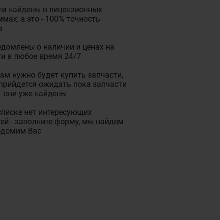
ти найдены в лицензионных
мах, а это - 100% точность
а
домлены о наличии и ценах на
и в любое время 24/7
ам нужно будет купить запчасти,
прийдется ожидать пока запчасти
- они уже найдены
списке нет интересующих
ей - заполните форму, мы найдем
едомим Вас