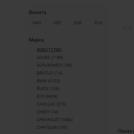
Валюта
UAH
USD
EUR
PLN
1
/
1
Марка
AUDI (11709)
ACURA (1189)
ALFA ROMEO (136)
BENTLEY (14)
BMW (4103)
BUICK (106)
BYD (9439)
CADILLAC (215)
CHERY (14)
CHEVROLET (1884)
CHRYSLER (195)
Показ 