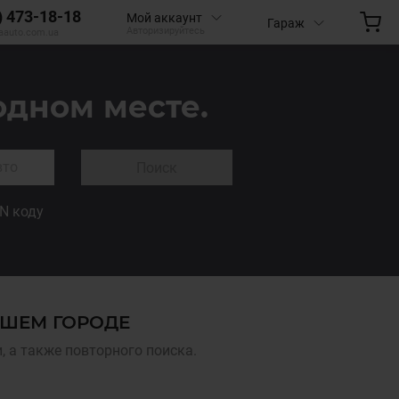
) 473-18-18
Мой аккаунт
Гараж
Авторизируйтесь
aauto.com.ua
одном месте.
Поиск
IN коду
АШЕМ ГОРОДЕ
 а также повторного поиска.