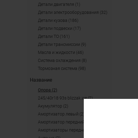
детали двигателя (1)
детали электрооборудования (32)
детали кузова (186)
детали подвески (17)
детали ТО (161)
детали трансмиссии (9)
масла и жидкости (46)
система охлаждения (8)
тормозная система (98)
Название
опора (2)
245/40r18 93s blizzak ice (2)
акумулятор (2)
амортизатор левый (2)
амортизатор передний (2)
амортизаторы передние (2)