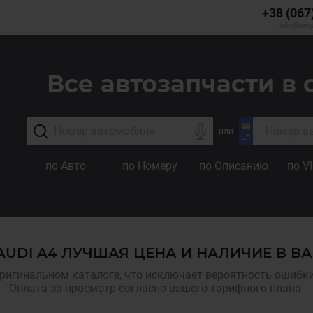
+38 (067
info@veg
Все автозапчасти в 
или
по Авто
по Номеру
по Описанию
по V
AUDI A4 ЛУЧШАЯ ЦЕНА И НАЛИЧИЕ В В
ригинальном каталоге, что исключает вероятность ошибки,
Оплата за просмотр согласно вашего тарифного плана.