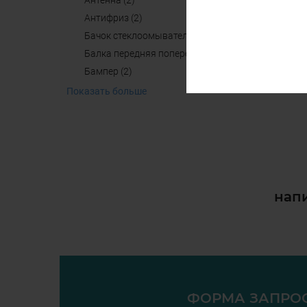
антенна (2)
aнтифриз (2)
бачок стеклоомывателя (4)
балка передняя поперечная б/у (2)
бампер (2)
Показать больше
напи
ФОРМА ЗАПРО