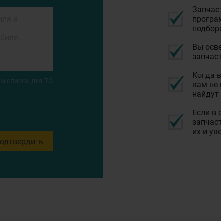
Запчас
програм
подбор
Вы осве
запчаст
Когда в
м список для ТО
вам не 
найдут 
Если в 
запчаст
их и ув
одтвердить