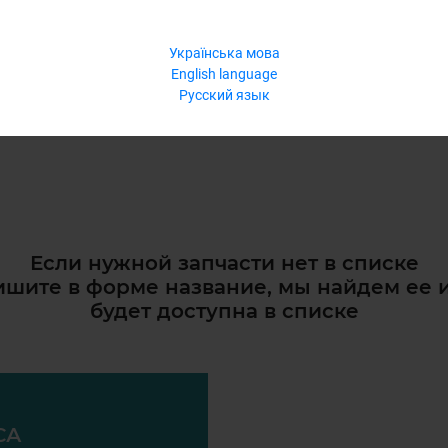
Українська мова
English language
Русский язык
Если нужной запчасти нет в списке
шите в форме название, мы найдем ее 
будет доступна в списке
СА