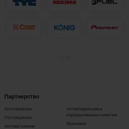
1
2
Партнерство
Автосервисам
Автовладельцам и
корпоративным клиентам
Поставщикам
Франшиза
Автомагазинам