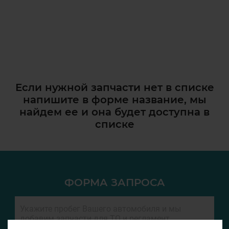
Если нужной запчасти нет в списке
напишите в форме название, мы
найдем ее и она
будет доступна в
списке
ФОРМА ЗАПРОСА