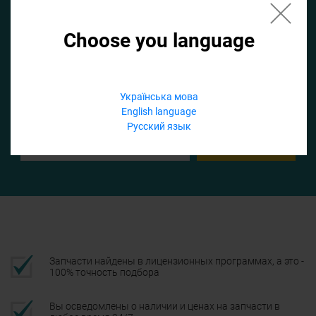
Choose you language
Если не заполнить по умолчанию найдем список для ТО
Добавить файл
Українська мова
English language
Телефон
Русский язык
Подтвердить
Запчасти найдены в лицензионных программах, а это -
100% точность подбора
Вы осведомлены о наличии и ценах на запчасти в