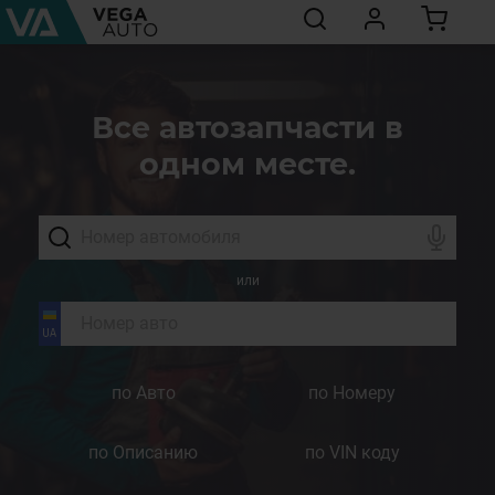
Все автозапчасти в
одном месте.
или
по Авто
по Номеру
по Описанию
по VIN коду