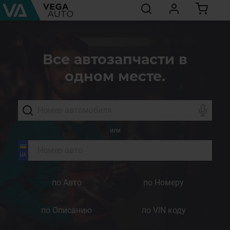
Все автозапчасти в
одном месте.
или
по Авто
по Номеру
по Описанию
по VIN коду