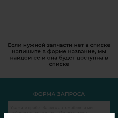
Если нужной запчасти нет в списке
напишите в форме название, мы
найдем ее и она
будет доступна в
списке
ФОРМА ЗАПРОСА