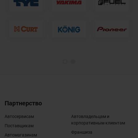
1
2
Партнерство
Автосервисам
Автовладельцам и
корпоративным клиентам
Поставщикам
Франшиза
Автомагазинам