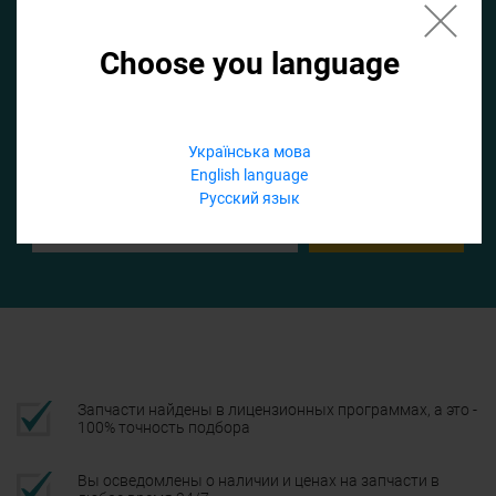
Choose you language
Если не заполнить по умолчанию найдем список для ТО
Добавить файл
Українська мова
English language
Телефон
Русский язык
Подтвердить
Запчасти найдены в лицензионных программах, а это -
100% точность подбора
Вы осведомлены о наличии и ценах на запчасти в