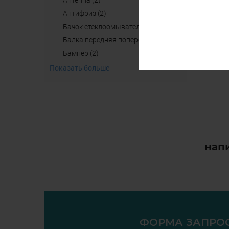
антенна (2)
aнтифриз (2)
бачок стеклоомывателя (4)
балка передняя поперечная б/у (2)
бампер (2)
Показать больше
напи
ФОРМА ЗАПРО