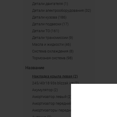
детали двигателя (1)
детали электрооборудования (32)
детали кузова (186)
детали подвески (17)
детали ТО (161)
детали трансмиссии (9)
масла и жидкости (46)
система охлаждения (8)
тормозная система (98)
Название
накладка крыла левая (2)
245/40r18 93s blizzak ice (2)
акумулятор (2)
амортизатор левый (2)
амортизатор передний (2)
амортизаторы передние (2)