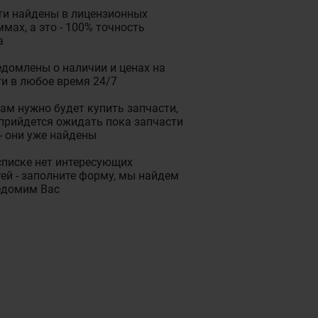
ти найдены в лицензионных
мах, а это - 100% точность
а
домлены о наличии и ценах на
и в любое время 24/7
ам нужно будет купить запчасти,
прийдется ожидать пока запчасти
- они уже найдены
списке нет интересующих
ей - заполните форму, мы найдем
едомим Вас