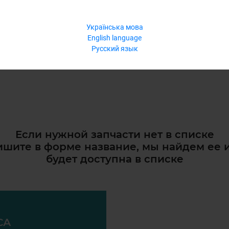
Українська мова
English language
Русский язык
Если нужной запчасти нет в списке
шите в форме название, мы найдем ее 
будет доступна в списке
СА