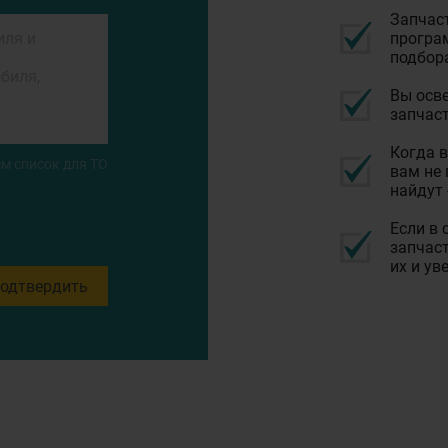
Запчас
програм
подбор
Вы осве
запчаст
Когда в
м список для ТО
вам не 
найдут 
Если в 
запчаст
их и ув
одтвердить