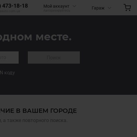
) 473-18-18
Мой аккаунт
Гараж
Авторизируйтесь
aauto.com.ua
одном месте.
Поиск
IN коду
ИЧИЕ В ВАШЕМ ГОРОДЕ
 а также повторного поиска.