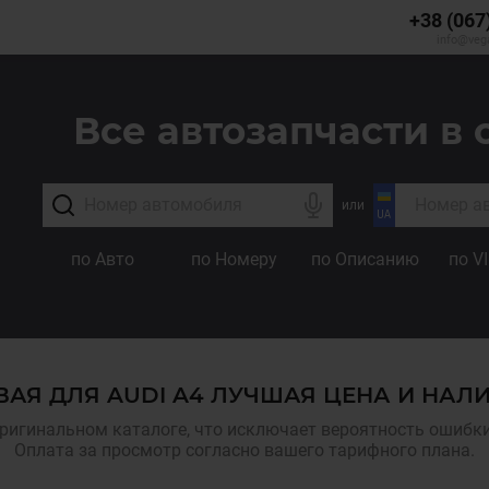
+38 (067
info@veg
Все автозапчасти в 
или
по Авто
по Номеру
по Описанию
по V
АЯ ДЛЯ AUDI A4 ЛУЧШАЯ ЦЕНА И НАЛ
ригинальном каталоге, что исключает вероятность ошибки,
Оплата за просмотр согласно вашего тарифного плана.