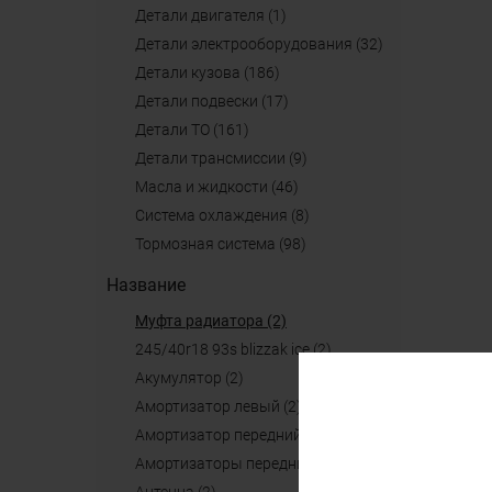
детали двигателя (1)
детали электрооборудования (32)
детали кузова (186)
детали подвески (17)
детали ТО (161)
детали трансмиссии (9)
масла и жидкости (46)
система охлаждения (8)
тормозная система (98)
Название
муфта радиатора (2)
245/40r18 93s blizzak ice (2)
акумулятор (2)
амортизатор левый (2)
амортизатор передний (2)
амортизаторы передние (2)