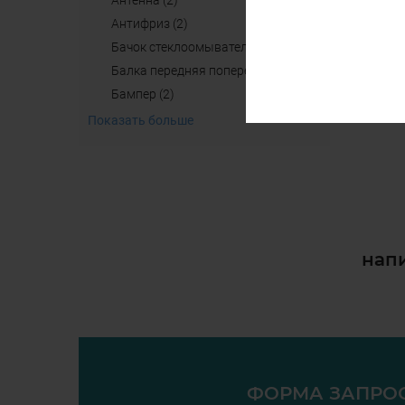
антенна (2)
aнтифриз (2)
бачок стеклоомывателя (4)
балка передняя поперечная б/у (2)
бампер (2)
Показать больше
напи
ФОРМА ЗАПРО