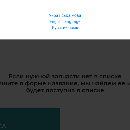
Українська мова
English language
Русский язык
Если нужной запчасти нет в списке
шите в форме название, мы найдем ее 
будет доступна в списке
СА