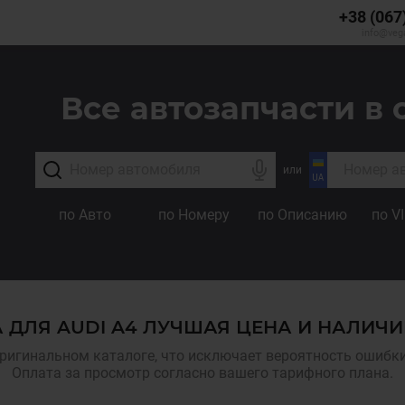
+38 (067
info@veg
Все автозапчасти в 
или
по Авто
по Номеру
по Описанию
по V
 ДЛЯ AUDI A4 ЛУЧШАЯ ЦЕНА И НАЛИЧИ
ригинальном каталоге, что исключает вероятность ошибки,
Оплата за просмотр согласно вашего тарифного плана.