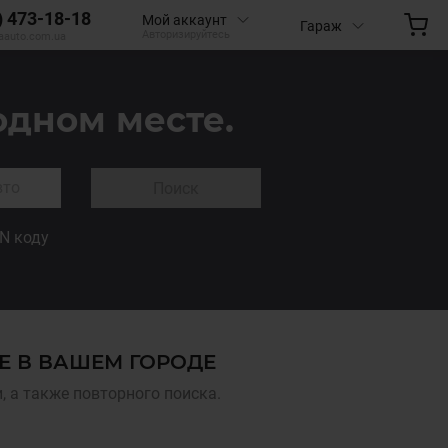
) 473-18-18
Мой аккаунт
Гараж
Авторизируйтесь
aauto.com.ua
одном месте.
Поиск
IN коду
Е В ВАШЕМ ГОРОДЕ
 а также повторного поиска.