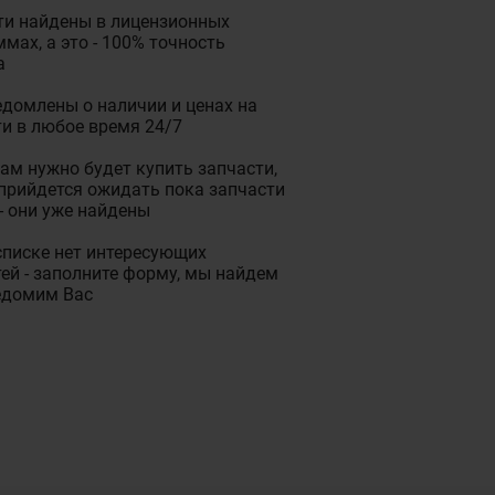
ти найдены в лицензионных
мах, а это - 100% точность
а
домлены о наличии и ценах на
и в любое время 24/7
ам нужно будет купить запчасти,
прийдется ожидать пока запчасти
- они уже найдены
списке нет интересующих
ей - заполните форму, мы найдем
едомим Вас