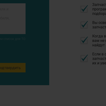
Запчас
програм
подбор
Вы осве
запчаст
Когда в
м список для ТО
вам не 
найдут 
Если в 
запчаст
их и ув
одтвердить