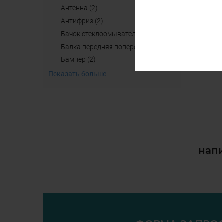
антенна (2)
aнтифриз (2)
бачок стеклоомывателя (4)
балка передняя поперечная б/у (2)
бампер (2)
Показать больше
напи