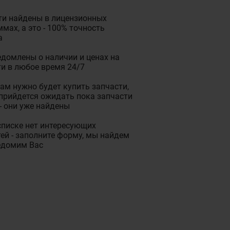
ти найдены в лицензионных
мах, а это - 100% точность
а
домлены о наличии и ценах на
и в любое время 24/7
ам нужно будет купить запчасти,
прийдется ожидать пока запчасти
- они уже найдены
списке нет интересующих
ей - заполните форму, мы найдем
едомим Вас