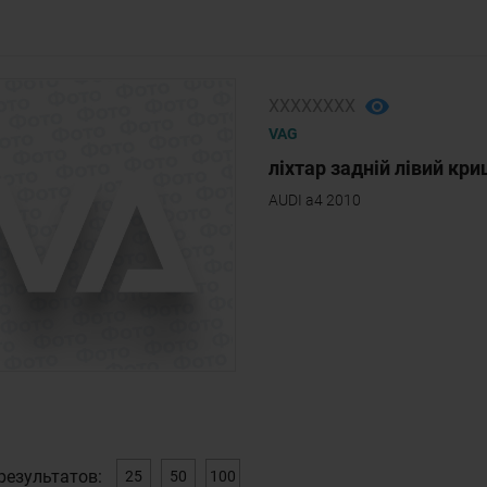
ХХХХХХХХ
VAG
ліхтар задній лівий кр
AUDI a4 2010
результатов:
25
50
100