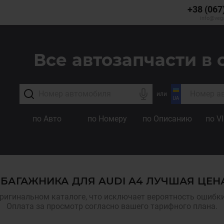
+38 (067
info@veg
Все автозапчасти в 
или
по Авто
по Номеру
по Описанию
по V
И БАГАЖНИКА ДЛЯ AUDI A4 ЛУЧШАЯ ЦЕН
ригинальном каталоге, что исключает вероятность ошибки,
Оплата за просмотр согласно вашего тарифного плана.