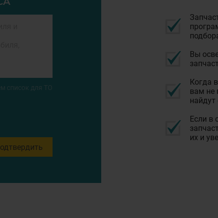
СА
Запчас
програм
подбор
Вы осве
запчаст
Когда в
м список для ТО
вам не 
найдут 
Если в 
запчаст
их и ув
одтвердить