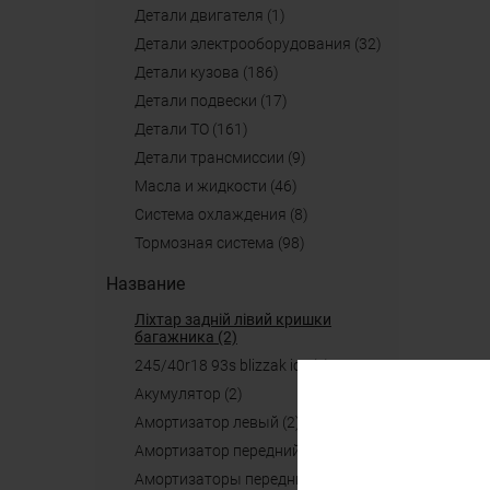
детали двигателя (1)
детали электрооборудования (32)
детали кузова (186)
детали подвески (17)
детали ТО (161)
детали трансмиссии (9)
масла и жидкости (46)
система охлаждения (8)
тормозная система (98)
Название
ліхтар задній лівий кришки
багажника (2)
245/40r18 93s blizzak ice (2)
акумулятор (2)
амортизатор левый (2)
амортизатор передний (2)
амортизаторы передние (2)