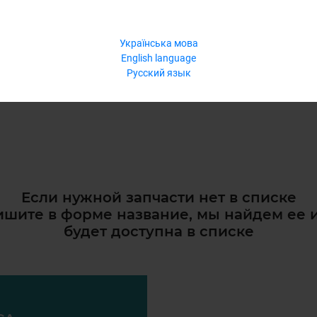
Українська мова
English language
Русский язык
Если нужной запчасти нет в списке
шите в форме название, мы найдем ее 
будет доступна в списке