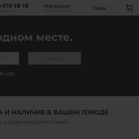
) 473-18-18
Мой аккаунт
Гараж
Авторизируйтесь
aauto.com.ua
одном месте.
Поиск
IN коду
А И НАЛИЧИЕ В ВАШЕМ ГОРОДЕ
 а также повторного поиска.