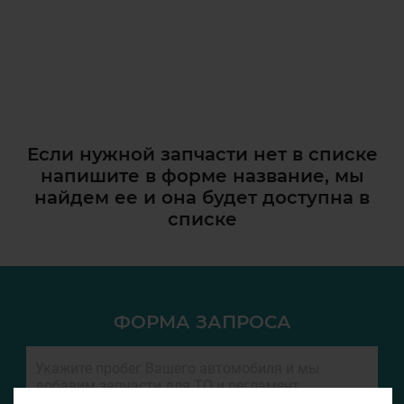
Если нужной запчасти нет в списке
напишите в форме название, мы
найдем ее и она
будет доступна в
списке
ФОРМА ЗАПРОСА