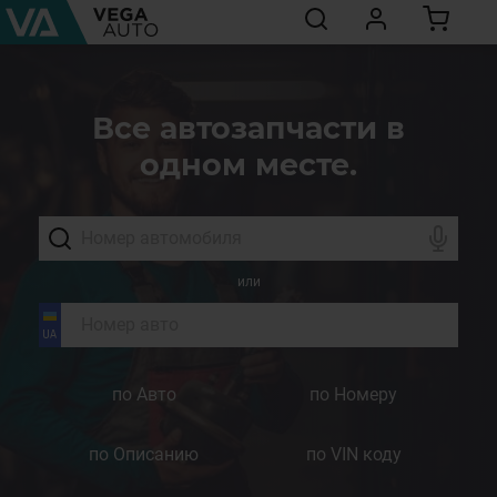
Все автозапчасти в
одном месте.
или
по Авто
по Номеру
по Описанию
по VIN коду