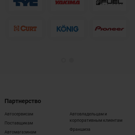
1
2
Партнерство
Автосервисам
Автовладельцам и
корпоративным клиентам
Поставщикам
Франшиза
Автомагазинам