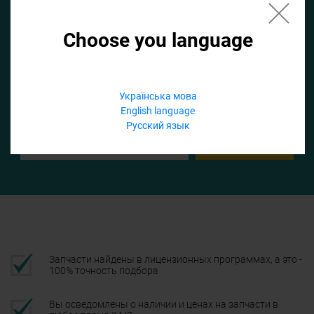
Choose you language
Если не заполнить по умолчанию найдем список для ТО
Добавить файл
Українська мова
English language
Телефон
Русский язык
Подтвердить
Запчасти найдены в лицензионных программах, а это -
100% точность подбора
Вы осведомлены о наличии и ценах на запчасти в