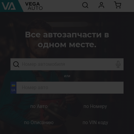
Все автозапчасти в
одном месте.
или
по Авто
по Номеру
по Описанию
по VIN коду