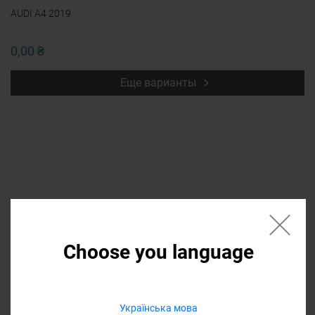
AUDI A4 2019
0,00 ₴
Еще варианты
Если нужной запчасти нет в списке
напишите в форме название, мы
Choose you language
найдем ее и она
будет доступна в
списке
Українська мова