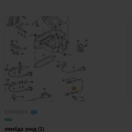
1
/
1
ХХХХХХХХ
VAG
лямбда зонд (2)