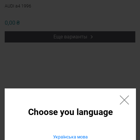
AUDI a4 1996
0,00 ₴
Еще варианты
Если нужной запчасти нет в списке
напишите в форме название, мы
Choose you language
найдем ее и она
будет доступна в
списке
Українська мова