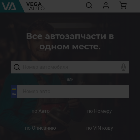
Все автозапчасти в
одном месте.
или
по Авто
по Номеру
по Описанию
по VIN коду