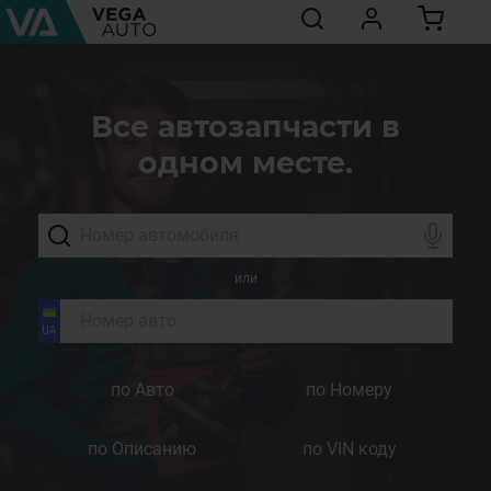
Все автозапчасти в
одном месте.
или
по Авто
по Номеру
по Описанию
по VIN коду