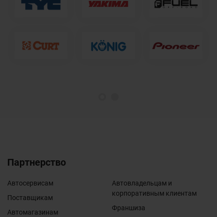
1
2
Партнерство
Автосервисам
Автовладельцам и
корпоративным клиентам
Поставщикам
Франшиза
Автомагазинам