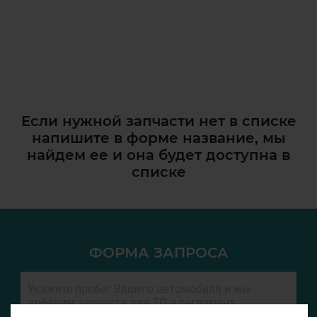
Если нужной запчасти нет в списке
напишите в форме название, мы
найдем ее и она
будет доступна в
списке
ФОРМА ЗАПРОСА