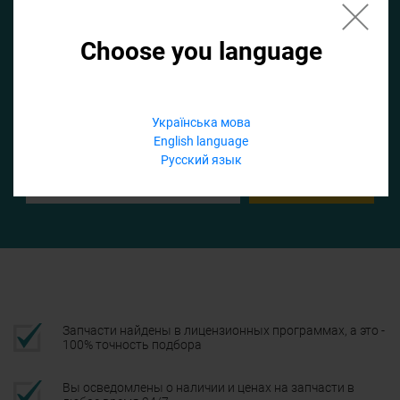
Choose you language
Если не заполнить по умолчанию найдем список для ТО
Добавить файл
Українська мова
English language
Телефон
Русский язык
Подтвердить
Запчасти найдены в лицензионных программах, а это -
100% точность подбора
Вы осведомлены о наличии и ценах на запчасти в