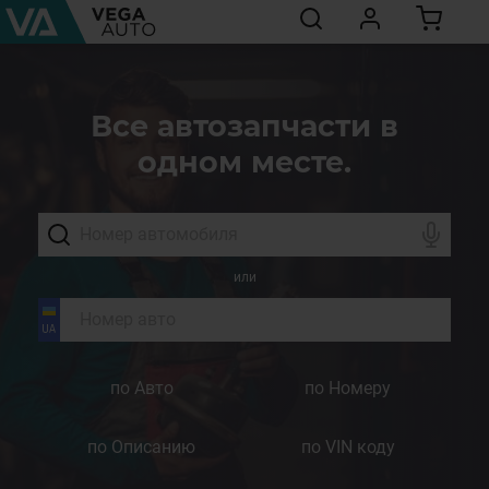
Все автозапчасти в
одном месте.
или
по Авто
по Номеру
по Описанию
по VIN коду