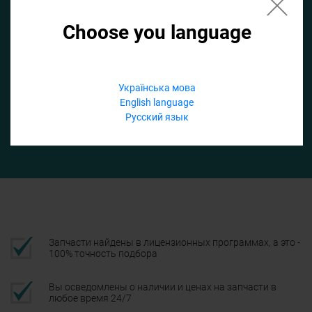
Choose you language
Если не заполнить по умолчанию найдем список для ТО
Добавить файл
Українська мова
English language
Телефон
Русский язык
Подтвердить
Запчасти найдены в лицензионных программах, а это -
100% точность подбора
Вы осведомлены о наличии и ценах на запчасти в
любое время 24/7