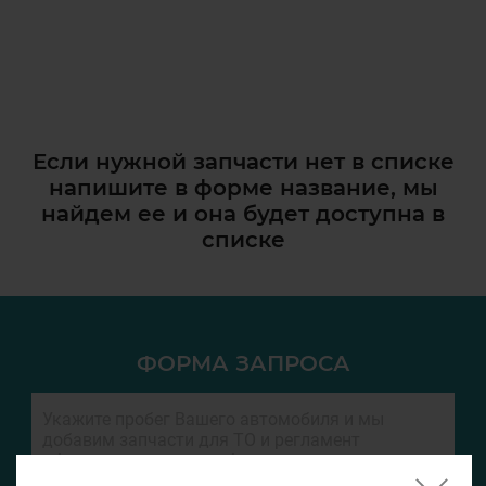
Если нужной запчасти нет в списке
напишите в форме название, мы
найдем ее и она
будет доступна в
списке
ФОРМА ЗАПРОСА