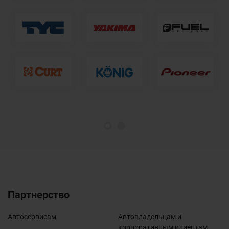
1
2
Партнерство
Автосервисам
Автовладельцам и
корпоративным клиентам