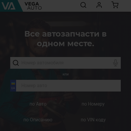
Все автозапчасти в
одном месте.
или
по Авто
по Номеру
по Описанию
по VIN коду