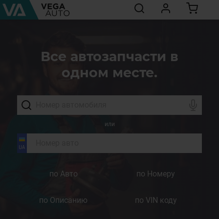
Все автозапчасти в
одном месте.
или
по Авто
по Номеру
по Описанию
по VIN коду