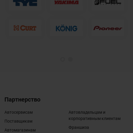
1
2
Партнерство
Автосервисам
Автовладельцам и
корпоративным клиентам
Поставщикам
Франшиза
Автомагазинам