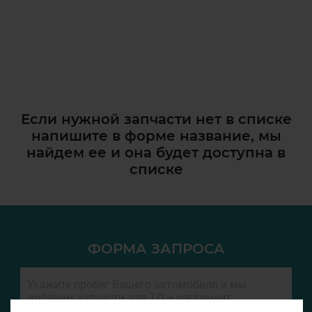
Если нужной запчасти нет в списке
напишите в форме название, мы
найдем ее и она
будет доступна в
списке
ФОРМА ЗАПРОСА