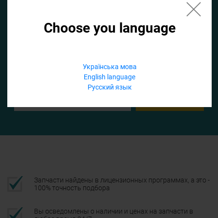
Choose you language
Если не заполнить по умолчанию найдем список для ТО
Добавить файл
Українська мова
English language
Телефон
Русский язык
Подтвердить
Запчасти найдены в лицензионных программах, а это -
100% точность подбора
Вы осведомлены о наличии и ценах на запчасти в