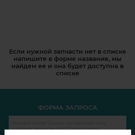
Если нужной запчасти нет в списке
напишите в форме название, мы
найдем ее и она
будет доступна в
списке
ФОРМА ЗАПРОСА