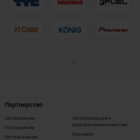
1
2
Партнерство
Автосервисам
Автовладельцам и
корпоративным клиентам
Поставщикам
Франшиза
Автомагазинам