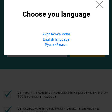
Choose you language
Если не заполнить по умолчанию найдем список для ТО
Добавить файл
Українська мова
English language
Телефон
Русский язык
Подтвердить
Запчасти найдены в лицензионных программах, а это -
100% точность подбора
Вы осведомлены о наличии и ценах на запчасти в