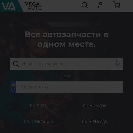
Все автозапчасти в
одном месте.
или
по Авто
по Номеру
по Описанию
по VIN коду