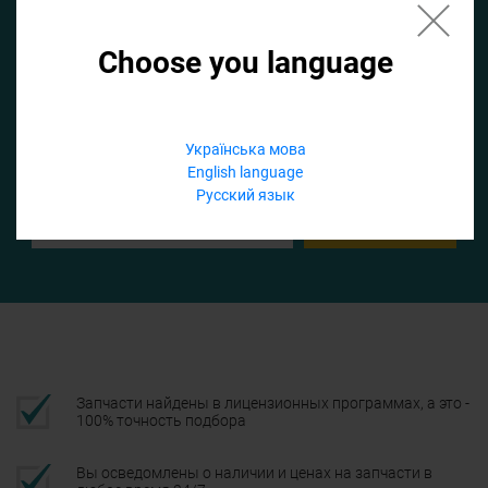
Choose you language
Если не заполнить по умолчанию найдем список для ТО
Добавить файл
Українська мова
English language
Телефон
Русский язык
Подтвердить
Запчасти найдены в лицензионных программах, а это -
100% точность подбора
Вы осведомлены о наличии и ценах на запчасти в