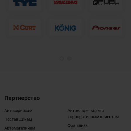
1
2
Партнерство
Автосервисам
Автовладельцам и
корпоративным клиентам
Поставщикам
Франшиза
Автомагазинам