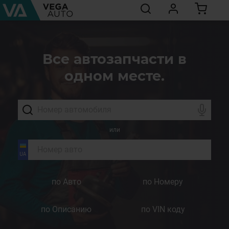
Все автозапчасти в
одном месте.
или
по Авто
по Номеру
по Описанию
по VIN коду