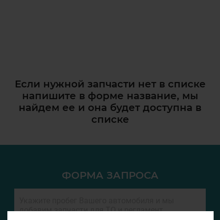
Если нужной запчасти нет в списке
напишите в форме название, мы
найдем ее и она
будет доступна в
списке
ФОРМА ЗАПРОСА