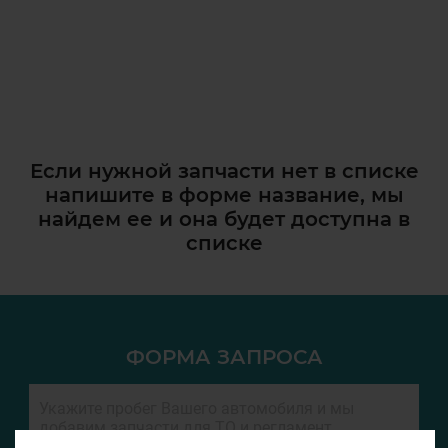
Если нужной запчасти нет в списке
напишите в форме название, мы
найдем ее и она
будет доступна в
списке
ФОРМА ЗАПРОСА