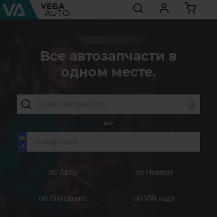
Все автозапчасти в
одном месте.
или
по Авто
по Номеру
по Описанию
по VIN коду