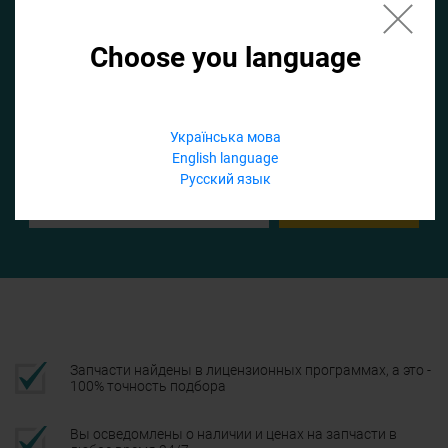
Choose you language
Если не заполнить по умолчанию найдем список для ТО
Добавить файл
Українська мова
English language
Телефон
Русский язык
Подтвердить
Запчасти найдены в лицензионных программах, а это -
100% точность подбора
Вы осведомлены о наличии и ценах на запчасти в