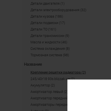
детали двигателя (1)
детали электрооборудования (32)
детали кузова (186)
детали подвески (17)
детали ТО (161)
детали трансмиссии (9)
масла и жидкости (46)
система охлаждения (8)
тормозная система (98)
Название
крепление решетки радиатора (2)
245/40r18 93s blizzak ice (2)
акумулятор (2)
амортизатор левый (2)
амортизатор передний (2)
амортизаторы передние (2)