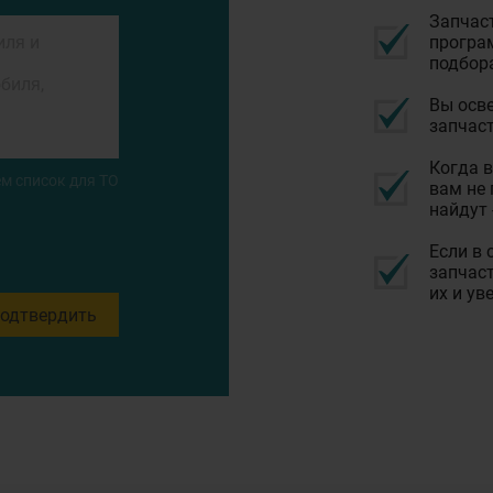
Запчас
програм
подбор
Вы осве
запчаст
Когда в
м список для ТО
вам не 
найдут 
Если в 
запчаст
их и ув
одтвердить