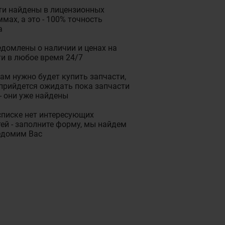
ти найдены в лицензионных
мах, а это - 100% точность
а
домлены о наличии и ценах на
и в любое время 24/7
ам нужно будет купить запчасти,
прийдется ожидать пока запчасти
- они уже найдены
списке нет интересующих
ей - заполните форму, мы найдем
едомим Вас