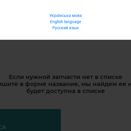
Українська мова
English language
Русский язык
Если нужной запчасти нет в списке
шите в форме название, мы найдем ее 
будет доступна в списке
СА