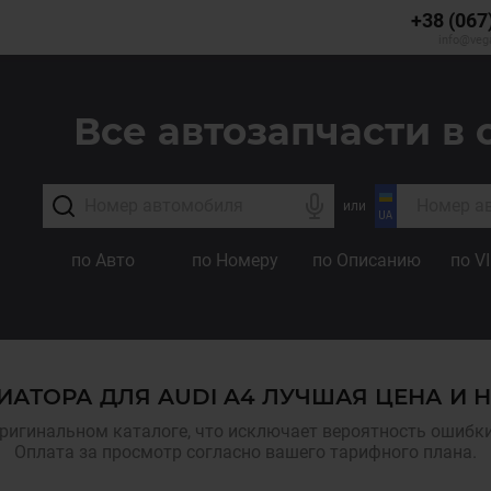
+38 (067
info@veg
Все автозапчасти в 
или
по Авто
по Номеру
по Описанию
по V
ИАТОРА ДЛЯ AUDI A4 ЛУЧШАЯ ЦЕНА И 
ригинальном каталоге, что исключает вероятность ошибки,
Оплата за просмотр согласно вашего тарифного плана.