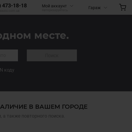
) 473-18-18
Мой аккаунт
Гараж
Авторизируйтесь
aauto.com.ua
одном месте.
Поиск
IN коду
НАЛИЧИЕ В ВАШЕМ ГОРОДЕ
 а также повторного поиска.