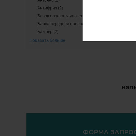
антенна (2)
aнтифриз (2)
бачок стеклоомывателя (4)
балка передняя поперечная б/у (2)
бампер (2)
Показать больше
напи
ФОРМА ЗАПРО