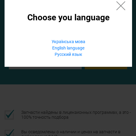
Choose you language
Если не заполнить по умолчанию найдем список для ТО
Добавить файл
Українська мова
English language
Телефон
Русский язык
Подтвердить
Запчасти найдены в лицензионных программах, а это -
100% точность подбора
Вы осведомлены о наличии и ценах на запчасти в