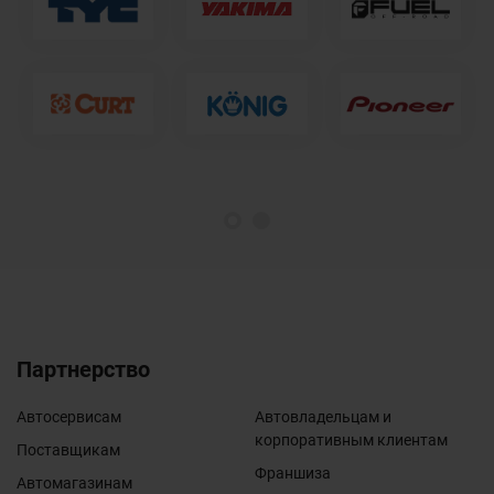
1
2
Партнерство
Автосервисам
Автовладельцам и
корпоративным клиентам
Поставщикам
Франшиза
Автомагазинам