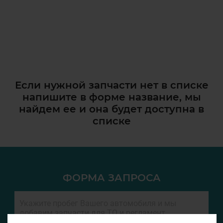
Если нужной запчасти нет в списке
напишите в форме название, мы
найдем ее и она
будет доступна в
списке
ФОРМА ЗАПРОСА