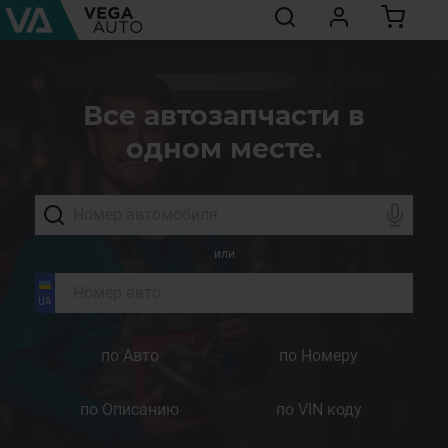
Все автозапчасти в
одном месте.
или
по Авто
по Номеру
по Описанию
по VIN коду