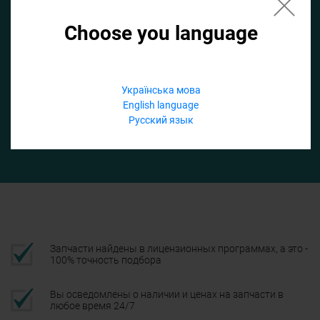
Choose you language
Если не заполнить по умолчанию найдем список для ТО
Добавить файл
Українська мова
English language
Телефон
Русский язык
Подтвердить
Запчасти найдены в лицензионных программах, а это -
100% точность подбора
Вы осведомлены о наличии и ценах на запчасти в
любое время 24/7