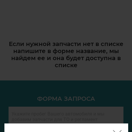
Если нужной запчасти нет в списке
напишите в форме название, мы
найдем ее и она
будет доступна в
списке
ФОРМА ЗАПРОСА