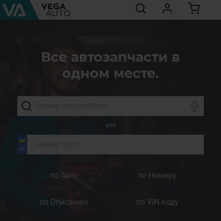
Все автозапчасти в
одном месте.
или
по Авто
по Номеру
по Описанию
по VIN коду