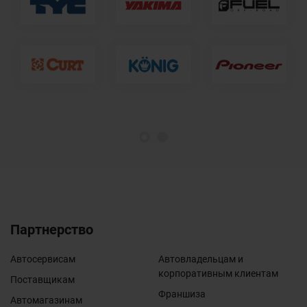
1
2
Партнерство
Автосервисам
Автовладельцам и
корпоративным клиентам
Поставщикам
Франшиза
Автомагазинам