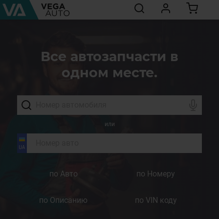
Все автозапчасти в
одном месте.
или
по Авто
по Номеру
по Описанию
по VIN коду