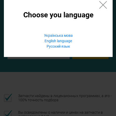
Choose you language
Если не заполнить по умолчанию найдем список для ТО
Добавить файл
Українська мова
English language
Телефон
Русский язык
Подтвердить
Запчасти найдены в лицензионных программах, а это -
100% точность подбора
Вы осведомлены о наличии и ценах на запчасти в