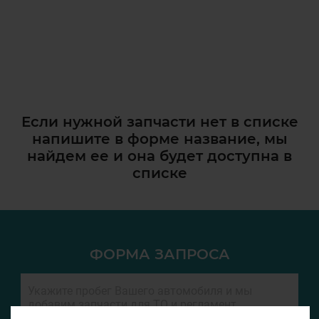
Если нужной запчасти нет в списке
напишите в форме название, мы
найдем ее и она
будет доступна в
списке
ФОРМА ЗАПРОСА